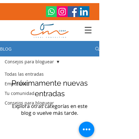
BLOG
Consejos para bloguear
Todas las entradas
Próximamente nuevas
Empezando
entradas
Tu comunidad
Consejos para bloguear
Explora otras categorías en este
blog o vuelve más tarde.