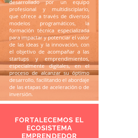
desarrollado por un equipo
profesional y multidisciplario,
que ofrece a través de diversos
modelos programáticos, la
formación técnica especializada
para impactar y potenciar el valor
de las ideas y la innovación, con
el objetivo de acompañar a las
startups y emprendimientos,
especialmente digitales, en el
proceso de alcanzar su óptimo
desarrollo, facilitando el abordaje
de las etapas de aceleración o de
inversión.
FORTALECEMOS EL
ECOSISTEMA
EMPRENDEDOR