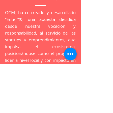
OCM, ha co-creado y desarrollado
“Enter”®, una apuesta decidida
desde nuestra vocación y
responsabilidad, al servicio de las
startups y emprendimientos, que
impulsa el ecosistema,
posicionándose como el programa
líder a nivel local y con impacto en
el ámbito regional.
Hemos colaboramos con la
Fundación Ciudad del Saber, en
distintas acciones, como su
“Programa de Innovación” para